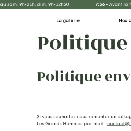
Aller
 sam. 9h-21h, dim. 9h-12h30
7:56
-
Avant la fer
au
contenu
La galerie
Nos 
Politiqu
Politique en
Si vous souhaitez nous remonter un désag
Les Grands Hommes par mail :
contact@