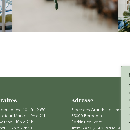
raires
Adresse
 boutiques : 10h à 19h30
Place des Grands Hommes
refour Market : 9h à 21h
33000 Bordeaux
ettino : 10h à 21h
Parking couvert
zù : 12h à 22h30
Tram B et C / Bus : Arrêt Quinc