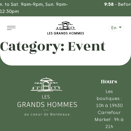
Go
. to Sat. 9am-9pm, Sun. 9am-
9:58
-
Before
to
12:30pm
content
En
Category:
Event
Hours
Les
boutiques :
10h à 19h30
Carrefour
Market : 9h à
21h