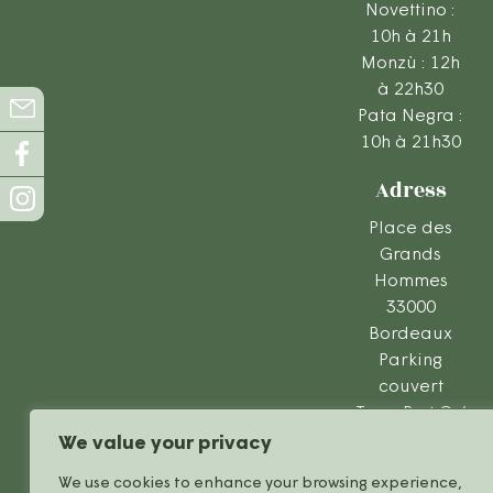
Novettino :
10h à 21h
Monzù : 12h
à 22h30
Pata Negra :
10h à 21h30
Adress
Place des
Grands
Hommes
33000
Bordeaux
Parking
couvert
Tram B et C /
Bus : Arrêt
We value your privacy
Quinconces
We use cookies to enhance your browsing experience,