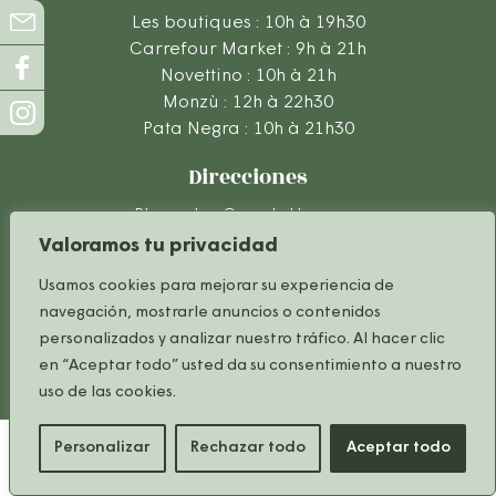
Les boutiques : 10h à 19h30
Carrefour Market : 9h à 21h
Novettino : 10h à 21h
Monzù : 12h à 22h30
Pata Negra : 10h à 21h30
Direcciones
Place des Grands Hommes
33000 Bordeaux
Valoramos tu privacidad
Parking couvert
Usamos cookies para mejorar su experiencia de
Tram B et C / Bus : Arrêt Quinconces
navegación, mostrarle anuncios o contenidos
personalizados y analizar nuestro tráfico. Al hacer clic
en “Aceptar todo” usted da su consentimiento a nuestro
Plano del centro comercial
Aviso Legal
uso de las cookies.
Operador turístico
Política ambiental
Personalizar
Rechazar todo
Aceptar todo